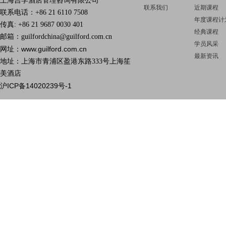
上海吉孚酒店管理咨询有限公司
联系我们
近期课程
联系电话：+86 21 6110 7508
年度课程计
传真: +86 21 9687 0030 401
经典课程
邮箱：guilfordchina@guilford.com.cn
学员风采
www.guilford.com.cn
网址：
最新资讯
地址：上海市青浦区盈港东路333号上海笙
美酒店
沪ICP备14020239号-1
Day tw
我们在这
Day2：方建芬老